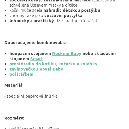
schválená Ústavem matky a dítěte
košík může zcela
nahradit dětskou postýlku
vhodný také jako
cestovní postýlka
a
- lze snadno přenášet
lehoučký
praktický
Doporučujeme kombinovat s:
houpacím stojanem
Rocking Baby
nebo skládacím
stojanem
Smart
prostěradly do košíku, kočárku a kolébky
zavinovačkou Royal Baby
polštářkem
Materiál
- speciální papírová šnůrka
Rozměry:
vnější rozměr: 85 x 47 cm