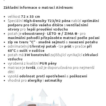
Základní informace o matraci Airdream:
velikost
72 x 33 cm
Speciální
nabízí
High-Density T23/H2 pěna
optimální
s
podporu pro tělo vašeho dítěte
ventilačními
pro
otvory
lepší proudění vzduchu
potah je
-
- pro
oboustranný
LÉTO ☀️ / ZIMA ❄️
maximální pohodlí přizpůsobte matraci podle počasí
-
a
zip ve tvaru "C"
snadné sejmutí
nasazení potahu
odnímatelný
- lze
v pračce
třívrstvý potah
prát
při
a
60°C
sušit v sušičce
potah má
zajišťující vynikající
3W konstrukci
cirkulaci
vzduchu
vyrobená z kvalitní
PUR pěny
matrace je
, což je doporučováno pro nejmenší
tvrdá
děti
vysoká
a
odolnost proti opotřebení
poškození
vhodná pro
i
alergiky
astmatiky