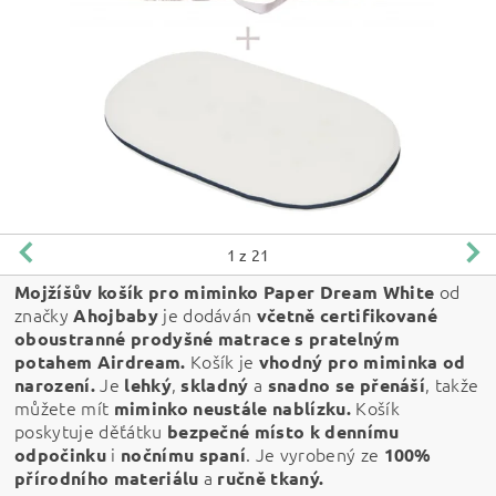
1
z 21
od
Mojžíšův košík pro miminko Paper Dream White
značky
je dodáván
Ahojbaby
včetně certifikované
oboustranné prodyšné matrace s pratelným
Košík je
potahem Airdream.
vhodný pro miminka od
Je
,
a
, takže
narození.
lehký
skladný
snadno se přenáší
můžete mít
Košík
miminko neustále nablízku.
poskytuje děťátku
bezpečné místo k dennímu
i
. Je vyrobený ze
odpočinku
nočnímu
spaní
100%
a
přírodního materiálu
ručně tkaný.