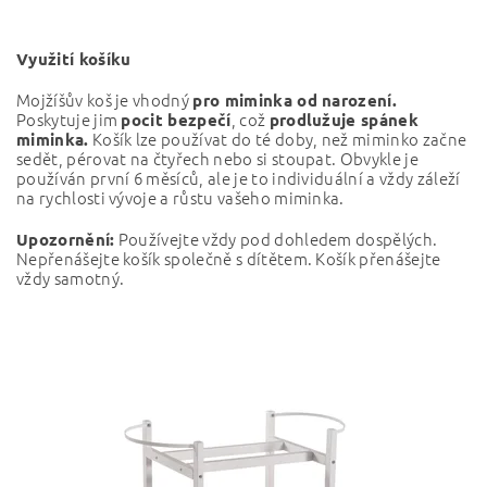
Využití košíku
Mojžíšův koš je vhodný
pro miminka od narození.
Poskytuje jim
, což
pocit bezpečí
prodlužuje spánek
Košík lze používat do té doby, než miminko začne
miminka.
sedět, pérovat na čtyřech nebo si stoupat. Obvykle je
používán první 6 měsíců, ale je to individuální a vždy záleží
na rychlosti vývoje a růstu vašeho miminka.
Používejte vždy pod dohledem dospělých.
Upozornění:
Nepřenášejte košík společně s dítětem. Košík přenášejte
vždy samotný.