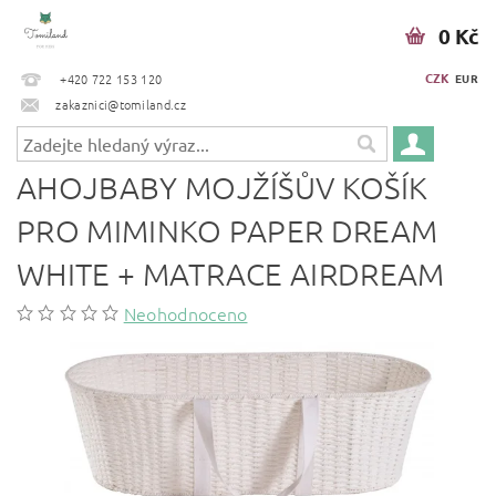
0 Kč
CZK
+420 722 153 120
EUR
zakaznici@tomiland.cz
AHOJBABY MOJŽÍŠŮV KOŠÍK
PRO MIMINKO PAPER DREAM
WHITE + MATRACE AIRDREAM
Neohodnoceno