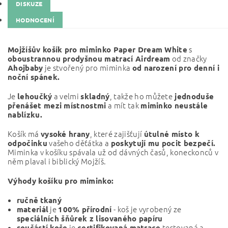
DISKUZE
HODNOCENÍ
s
Mojžíšův košík pro miminko
Paper Dream White
od značky
oboustrannou prodyšnou matrací Airdream
je stvořený pro miminka
Ahojbaby
od narození pro denní i
noční spánek.
Je
a velmi
, takže ho můžete
lehoučký
skladný
jednoduše
a mít tak
přenášet mezi místnostmi
miminko neustále
nablízku.
Košík má
, které zajišťují
vysoké hrany
útulné místo k
vašeho děťátka a
odpočinku
poskytují mu pocit bezpečí.
Miminka v košíku spávala už od dávných časů, koneckonců v
něm plaval i biblický Mojžíš.
Výhody košíku pro miminko:
ručně
tkaný
je
- koš je vyrobený ze
materiál
100% přírodní
speciálních šňůrek z lisovaného papíru
je
testovaná a
součástí koše
certifikovaná matrace