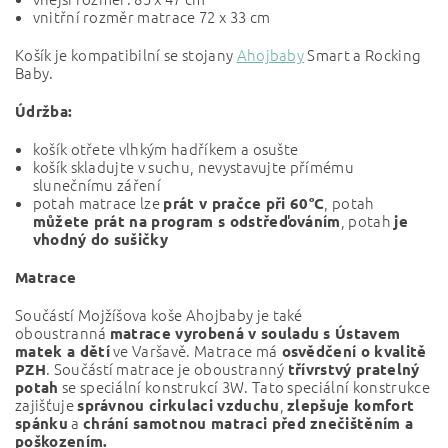
vnitřní rozměr matrace 72 x 33 cm
Košík je kompatibilní se stojany
Ahojbaby
Smart a Rocking
Baby.
Údržba:
košík otřete vlhkým hadříkem a osušte
košík skladujte v suchu, nevystavujte přímému
slunečnímu záření
potah matrace lze
, potah
prát v pračce při 60°C
, potah
můžete prát na program s odstřeďováním
je
vhodný do sušičky
Matrace
Součástí Mojžíšova koše Ahojbaby je také
oboustranná
matrace vyrobená v souladu s Ústavem
ve Varšavě. Matrace má
matek a dětí
osvědčení o kvalitě
. Součástí matrace je oboustranný
PZH
třívrstvý pratelný
se speciální konstrukcí 3W. Tato speciální konstrukce
potah
zajišťuje
,
správnou cirkulaci vzduchu
zlepšuje komfort
a
spánku
chrání samotnou matraci před znečištěním a
poškozením.